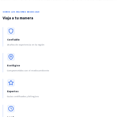
SOMOS LOS MEJORES DESDE 1520
Viaja a tu manera
Confiable
20 años de experiencia en la región
Ecológico
Comprometidos con el medio ambiente
Expertos
Guías certificados y bilingües