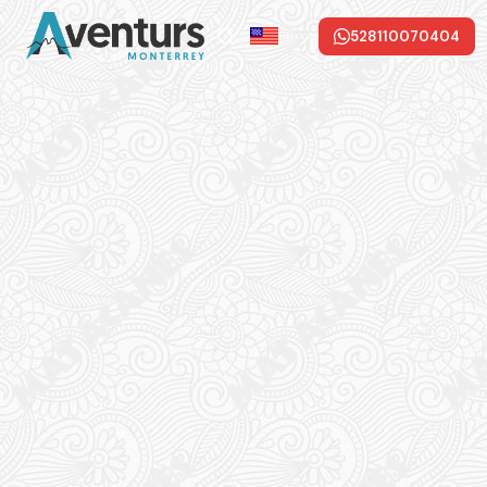
528110070404
in ENGLISH