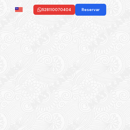
Reservar
528110070404
in ENGLISH